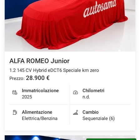
tracciamento
che
adottiamo
per
offrire
le
funzionalità
e
svolgere
le
ALFA ROMEO Junior
attività
1.2 145 CV Hybrid eDCT6 Speciale km zero
di
seguito
28.900 €
Prezzo:
descritte.
Per
Immatricolazione
Chilometri
ottenere
2025
n.d.
maggiori
informazioni
Alimentazione
Cambio
sull'utilità
Elettrica/Benzina
Sequenziale (6)
e
sul
funzionamento
di