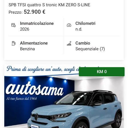
SPB TFSI quattro S tronic KM ZERO S-LINE
Salva
52.900 €
Prezzo:
le
impostazioni
Immatricolazione
Chilometri
2026
n.d.
Alimentazione
Cambio
Benzina
Sequenziale (7)
KM 0