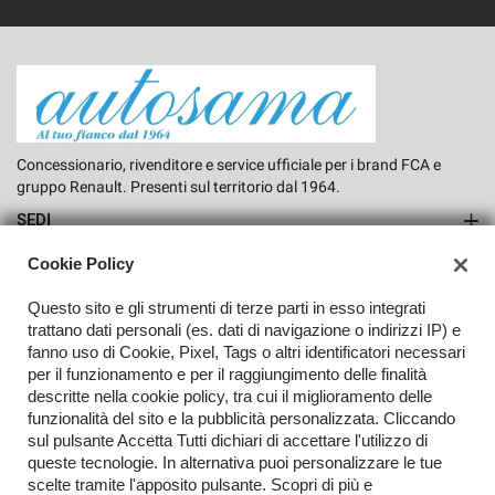
Concessionario, rivenditore e service ufficiale per i brand FCA e
gruppo Renault. Presenti sul territorio dal 1964.
SEDI
Sede di Rho
Cookie Policy
AZIENDA
Questo sito e gli strumenti di terze parti in esso integrati
Azienda
trattano dati personali (es. dati di navigazione o indirizzi IP) e
fanno uso di Cookie, Pixel, Tags o altri identificatori necessari
Contatti
per il funzionamento e per il raggiungimento delle finalità
descritte nella cookie policy, tra cui il miglioramento delle
funzionalità del sito e la pubblicità personalizzata. Cliccando
sul pulsante Accetta Tutti dichiari di accettare l'utilizzo di
TORNA IN CIMA
queste tecnologie. In alternativa puoi personalizzare le tue
scelte tramite l'apposito pulsante. Scopri di più e
Copyright © 2026 Autosama Srl - P.IVA 00766550156 -
Leggi