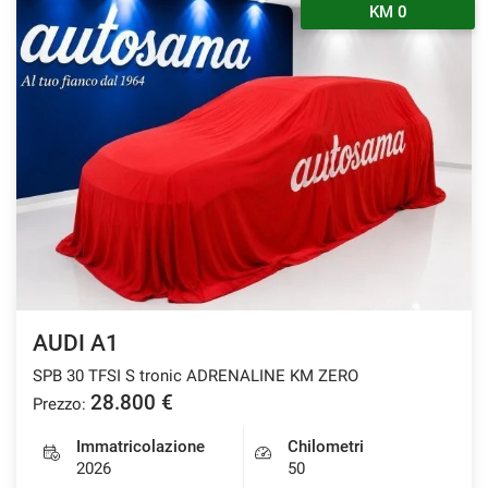
KM 0
questi
strumenti
di
tracciamento
si
rimanda
alla
cookie
policy.
Puoi
rivedere
e
modificare
le
tue
AUDI A1
scelte
in
SPB 30 TFSI S tronic ADRENALINE KM ZERO
qualsiasi
28.800 €
Prezzo:
momento.
Immatricolazione
Chilometri
2026
50
a