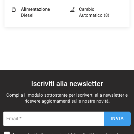
Alimentazione
Cambio
Diesel
Automatico (8)
mpre
Cookie necessari
ilitato
Cookie delle preferenze
Cookie per il miglioramento dell'esperienza utente
Cookie analitici
Iscriviti alla newsletter
Compila il modulo sottostante per iscriverti alla newsletter e
Cookie di marketing
ricevere aggiornamenti sulle nostre novità.
Leggi
Email *
INVIA
la
cookie
policy