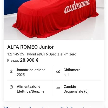
tracciamento
che
adottiamo
per
offrire
le
funzionalità
e
svolgere
le
ALFA ROMEO Junior
attività
1.2 145 CV Hybrid eDCT6 Speciale km zero
di
seguito
28.900 €
Prezzo:
descritte.
Per
Immatricolazione
Chilometri
ottenere
2025
n.d.
maggiori
informazioni
Alimentazione
Cambio
sull'utilità
Elettrica/Benzina
Sequenziale (6)
e
sul
funzionamento
di