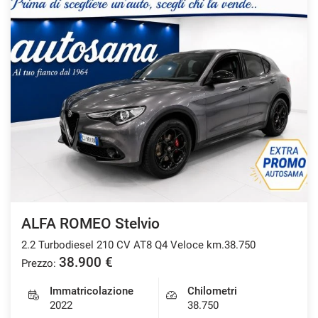
questi
strumenti
di
tracciamento
si
rimanda
alla
cookie
policy.
Puoi
rivedere
e
modificare
le
tue
ALFA ROMEO Stelvio
scelte
in
2.2 Turbodiesel 210 CV AT8 Q4 Veloce km.38.750
qualsiasi
38.900 €
Prezzo:
momento.
Immatricolazione
Chilometri
2022
38.750
a