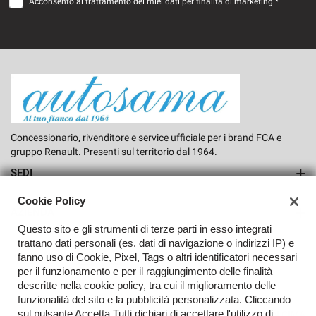
Acconsento al trattamento dei miei dati per finalità di marketing *
Salva
le
impostazioni
Concessionario, rivenditore e service ufficiale per i brand FCA e
gruppo Renault. Presenti sul territorio dal 1964.
SEDI
Sede di Rho
Cookie Policy
AZIENDA
Questo sito e gli strumenti di terze parti in esso integrati
Azienda
trattano dati personali (es. dati di navigazione o indirizzi IP) e
fanno uso di Cookie, Pixel, Tags o altri identificatori necessari
Contatti
per il funzionamento e per il raggiungimento delle finalità
descritte nella cookie policy, tra cui il miglioramento delle
funzionalità del sito e la pubblicità personalizzata. Cliccando
sul pulsante Accetta Tutti dichiari di accettare l'utilizzo di
TORNA IN CIMA