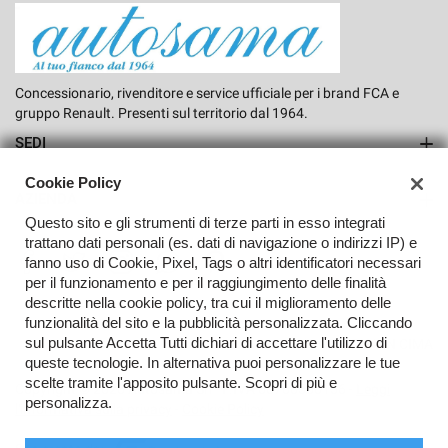
Concessionario, rivenditore e service ufficiale per i brand FCA e
gruppo Renault. Presenti sul territorio dal 1964.
SEDI
Sede di Rho
Cookie Policy
AZIENDA
Questo sito e gli strumenti di terze parti in esso integrati
Azienda
trattano dati personali (es. dati di navigazione o indirizzi IP) e
fanno uso di Cookie, Pixel, Tags o altri identificatori necessari
Contatti
per il funzionamento e per il raggiungimento delle finalità
descritte nella cookie policy, tra cui il miglioramento delle
funzionalità del sito e la pubblicità personalizzata. Cliccando
sul pulsante Accetta Tutti dichiari di accettare l'utilizzo di
TORNA IN CIMA
queste tecnologie. In alternativa puoi personalizzare le tue
scelte tramite l'apposito pulsante. Scopri di più e
Copyright © 2026 Autosama Srl - P.IVA 00766550156 -
Leggi
personalizza.
l'informativa sulla privacy
-
Cookie Policy