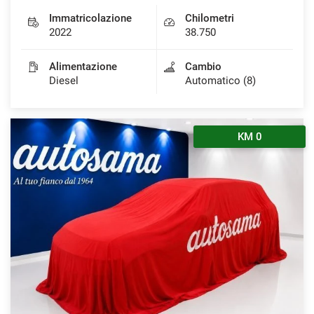
Immatricolazione
Chilometri
Salva
2022
38.750
le
impostazioni
Alimentazione
Cambio
Diesel
Automatico (8)
KM 0