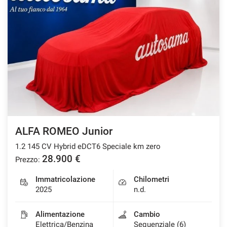
questi
strumenti
di
tracciamento
si
rimanda
alla
cookie
policy.
Puoi
rivedere
e
ALFA ROMEO Junior
modificare
le
1.2 145 CV Hybrid eDCT6 Speciale km zero
tue
28.900 €
Prezzo:
scelte
in
Immatricolazione
Chilometri
qualsiasi
2025
n.d.
momento.
Alimentazione
Cambio
Elettrica/Benzina
Sequenziale (6)
a