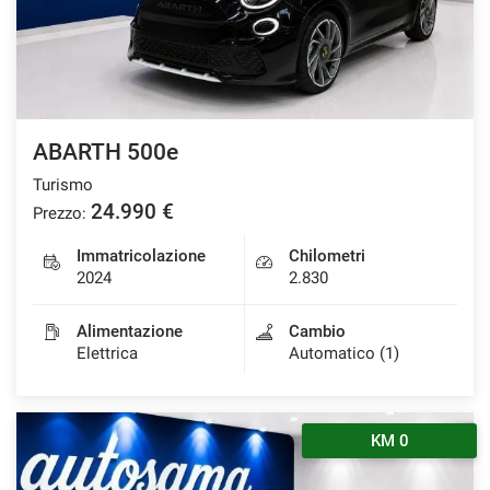
tracciamento
che
adottiamo
per
offrire
le
funzionalità
ABARTH 500e
e
svolgere
Turismo
le
24.990 €
Prezzo:
attività
di
Immatricolazione
Chilometri
seguito
2024
2.830
descritte.
Per
Alimentazione
Cambio
ottenere
Elettrica
Automatico (1)
maggiori
informazioni
sull'utilità
e
KM 0
sul
funzionamento
di