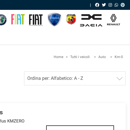
Home
>
Tutti i veicoli
>
Auto
>
Km-0
s
 Plus KMZERO