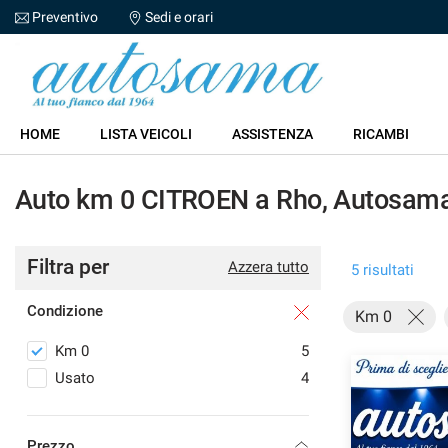
Preventivo
Sedi e orari
Le
tue
preferenze
di
HOME
consenso
HOME
LISTA VEICOLI
ASSISTENZA
RICAMBI
Il
LISTA VEICOLI
seguente
Auto km 0 CITROEN a Rho, Autosam
pannello
ASSISTENZA
ti
consente
di
Filtra per
RICAMBI
Azzera tutto
5 risultati
esprimere
le
Condizione
tue
Km 0
CONTATTI
preferenze
Km 0
5
di
consenso
Usato
4
alle
tecnologie
di
Prezzo