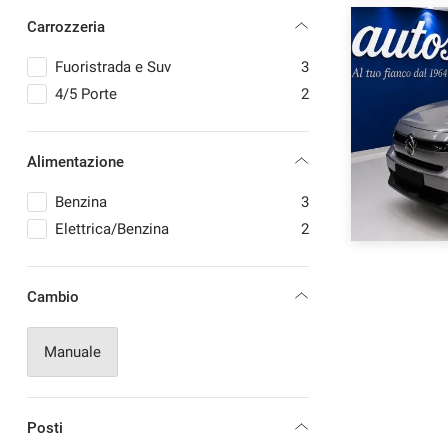
Carrozzeria
Fuoristrada e Suv
3
4/5 Porte
2
mpre
Cookie necessari
ilitato
Alimentazione
Cookie delle preferenze
Benzina
3
Cookie per il miglioramento dell'esperienza utente
Elettrica/Benzina
2
Cookie analitici
Cambio
Cookie di marketing
Manuale
Posti