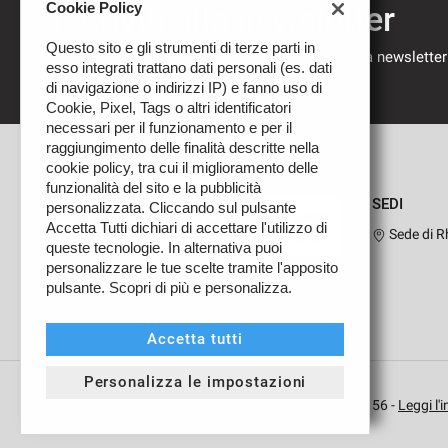
Cookie Policy
Iscriviti alla newsletter
Questo sito e gli strumenti di terze parti in
Compila il modulo sottostante per iscriverti alla newsletter
esso integrati trattano dati personali (es. dati
nostre novità.
di navigazione o indirizzi IP) e fanno uso di
Cookie, Pixel, Tags o altri identificatori
necessari per il funzionamento e per il
raggiungimento delle finalità descritte nella
cookie policy, tra cui il miglioramento delle
funzionalità del sito e la pubblicità
SEDI
personalizzata. Cliccando sul pulsante
Accetta Tutti dichiari di accettare l'utilizzo di
Sede di R
queste tecnologie. In alternativa puoi
personalizzare le tue scelte tramite l'apposito
Concessionario, rivenditore e service ufficiale
pulsante. Scopri di più e personalizza.
Leggi
per i brand FCA e gruppo Renault. Presenti sul
la
territorio dal 1964.
cookie
Accetta tutti
policy
Personalizza le impostazioni
Copyright © 2026 Autosama Srl - P.IVA 00766550156 -
Leggi l'
i