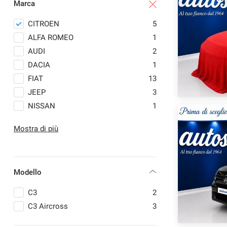
Marca
questi
strumenti
CITROEN
5
di
ALFA ROMEO
1
tracciamento
si
AUDI
2
rimanda
DACIA
1
alla
FIAT
13
cookie
policy.
JEEP
3
Puoi
NISSAN
1
rivedere
PEUGEOT
3
e
Mostra di più
modificare
RENAULT
1
le
SUZUKI
1
tue
TOYOTA
2
scelte
in
Modello
qualsiasi
momento.
C3
2
C3 Aircross
3
a