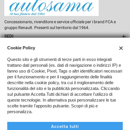
Concessionario, rivenditore e service ufficiale per i brand FCA e
mpre
Cookie necessari
gruppo Renault. Presenti sul territorio dal 1964.
ilitato
SEDI
Cookie delle preferenze
Sede di Rho
Cookie Policy
AZIENDA
Questo sito e gli strumenti di terze parti in esso integrati
Cookie per il miglioramento dell'esperienza utente
Azienda
trattano dati personali (es. dati di navigazione o indirizzi IP) e
fanno uso di Cookie, Pixel, Tags o altri identificatori necessari
Contatti
per il funzionamento e per il raggiungimento delle finalità
Cookie analitici
descritte nella cookie policy, tra cui il miglioramento delle
funzionalità del sito e la pubblicità personalizzata. Cliccando
sul pulsante Accetta Tutti dichiari di accettare l'utilizzo di
Cookie di marketing
TORNA IN CIMA
queste tecnologie. In alternativa puoi personalizzare le tue
scelte tramite l'apposito pulsante. Scopri di più e
Copyright © 2026 Autosama Srl - P.IVA 00766550156 -
Leggi
personalizza.
l'informativa sulla privacy
-
Cookie Policy
Leggi
la
cookie
Sito creato da:
Accetta tutti
policy