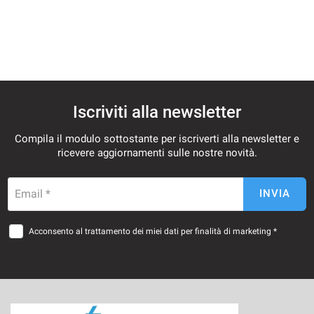
questi
strumenti
di
tracciamento
si
rimanda
alla
Iscriviti alla newsletter
cookie
policy.
Compila il modulo sottostante per iscriverti alla newsletter e
Puoi
ricevere aggiornamenti sulle nostre novità.
rivedere
e
modificare
Email *
INVIA
le
tue
scelte
Acconsento al trattamento dei miei dati per finalità di marketing *
in
qualsiasi
momento.
a