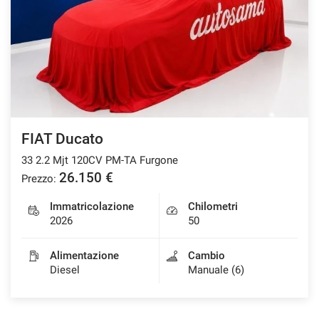
tracciamento
che
adottiamo
per
offrire
le
funzionalità
e
svolgere
le
FIAT Ducato
attività
33 2.2 Mjt 120CV PM-TA Furgone
di
seguito
26.150 €
Prezzo:
descritte.
Per
Immatricolazione
Chilometri
ottenere
2026
50
maggiori
informazioni
Alimentazione
Cambio
sull'utilità
Diesel
Manuale (6)
e
sul
funzionamento
di